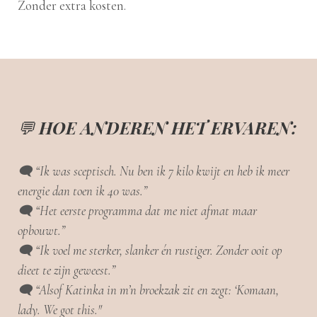
Zonder extra kosten.
💬
HOE ANDEREN HET ERVAREN:
🗨️ “Ik was sceptisch. Nu ben ik 7 kilo kwijt en heb ik meer
energie dan toen ik 40 was.”
🗨️ “Het eerste programma dat me niet afmat maar
opbouwt.”
🗨️ “Ik voel me sterker, slanker én rustiger. Zonder ooit op
dieet te zijn geweest.”
🗨️ “Alsof Katinka in m’n broekzak zit en zegt: ‘Komaan,
lady. We got this."