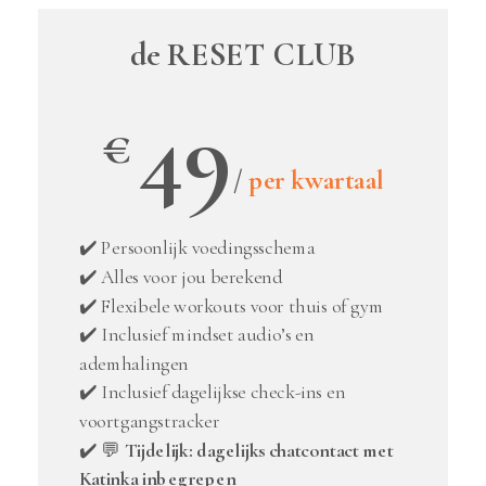
de RESET CLUB
49
€
/
per kwartaal
✔️ Persoonlijk voedingsschema
✔️ Alles voor jou berekend
✔️ Flexibele workouts voor thuis of gym
✔️ Inclusief mindset audio’s en
ademhalingen
✔️ Inclusief dagelijkse check-ins en
voortgangstracker
✔️ 💬
Tijdelijk: dagelijks chatcontact met
Katinka inbegrepen