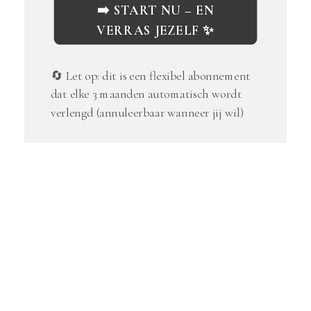
➡️ START NU – EN
VERRAS JEZELF ✨
🔄 Let op: dit is een flexibel abonnement
dat elke 3 maanden automatisch wordt
verlengd (annuleerbaar wanneer jij wil)