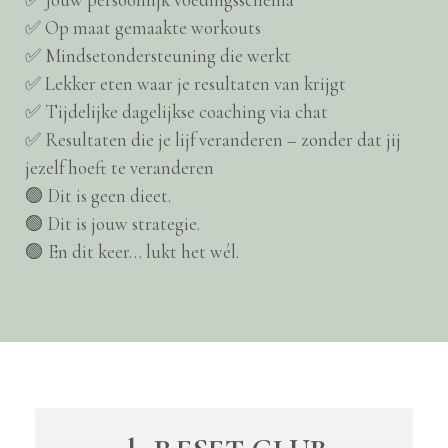
✅ Op maat gemaakte workouts
✅ Mindsetondersteuning die werkt
✅ Lekker eten waar je resultaten van krijgt
✅ Tijdelijke dagelijkse coaching via chat
✅ Resultaten die je lijf veranderen – zonder dat jij
jezelf hoeft te veranderen
🟢 Dit is geen dieet.
🟢 Dit is jouw strategie.
🟢 En dit keer… lukt het wél.