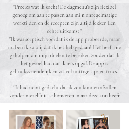
"Precies wat ik zocht! De dagmenu’s zijn flexibel
genoeg om aan te passen aan mijn onregelmatige
werktijden en de recepten zijn altijd lekker. Een
echte uitkomst!"
"Ik was sceptisch voordat ik de app probeerde, maar
nu ben ik zo blij dat ik het heb gedaan! Het heeft me
geholpen om mijn doelen te bereiken zonder dat ik
het gevoel had dat ik iets opgaf. De app is
gebruiksvriendelijk en zit vol nuttige tips en trucs."
"Ik had nooit gedacht dat ik zou kunnen afvallen
zonder mezelf uit te hongeren, maar deze app heeft
het tegendeel bewezen. De recepten zijn voedzaam
en lekker, en ik merk echt het verschil in hoe ik me
voel. Het is precies wat ik nodig had om op de juiste
weg te blijven."