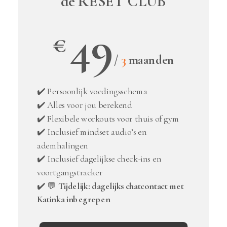
de RESET CLUB
49
€
/
3
maanden
✔️ Persoonlijk voedingsschema
✔️ Alles voor jou berekend
✔️ Flexibele workouts voor thuis of gym
✔️ Inclusief mindset audio’s en
ademhalingen
✔️ Inclusief dagelijkse check-ins en
voortgangstracker
✔️ 💬
Tijdelijk: dagelijks chatcontact met
Katinka inbegrepen