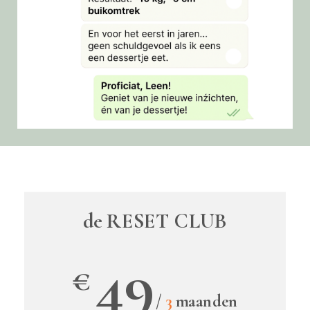
de RESET CLUB
49
€
/
3
maanden