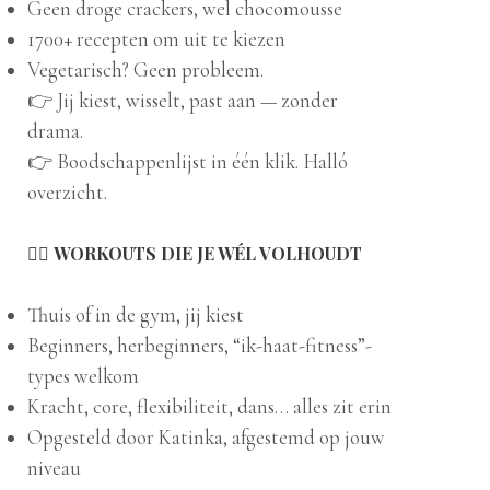
Geen droge crackers, wel chocomousse
1700+ recepten om uit te kiezen
Vegetarisch? Geen probleem.
👉 Jij kiest, wisselt, past aan — zonder
drama.
👉 Boodschappenlijst in één klik. Halló
overzicht.
🏋️‍♀️
WORKOUTS DIE JE WÉL VOLHOUDT
Thuis of in de gym, jij kiest
Beginners, herbeginners, “ik-haat-fitness”-
types welkom
Kracht, core, flexibiliteit, dans… alles zit erin
Opgesteld door Katinka, afgestemd op jouw
niveau