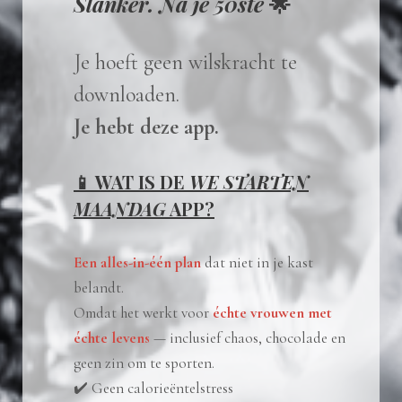
Slanker. Na je 50ste
🌟
Je hoeft geen wilskracht te
downloaden.
Je hebt deze app.
📱 WAT IS DE
WE STARTEN
MAANDAG
APP?
Een alles-in-één plan
dat niet in je kast
belandt.
Omdat het werkt voor
échte vrouwen met
échte levens
— inclusief chaos, chocolade en
geen zin om te sporten.
✔️ Geen calorieëntelstress