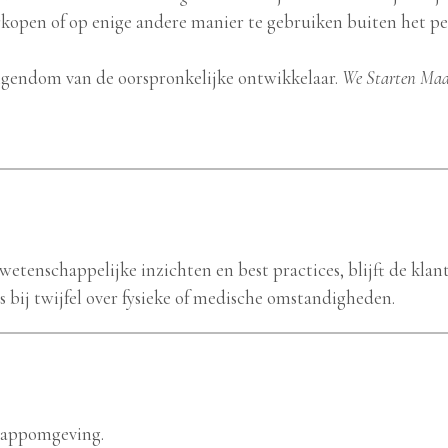
erkopen of op enige andere manier te gebruiken buiten het p
eigendom van de oorspronkelijke ontwikkelaar.
We Starten Ma
wetenschappelijke inzichten en best practices, blijft de klan
s bij twijfel over fysieke of medische omstandigheden.
e appomgeving.