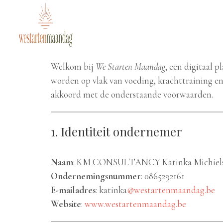
Welkom bij
We Starten Maandag
, een digitaal 
worden op vlak van voeding, krachttraining en
akkoord met de onderstaande voorwaarden.
1. Identiteit ondernemer
Naam
: KM CONSULTANCY Katinka Michiel
Ondernemingsnummer
: 0865292161
E-mailadres
: katinka
@westartenmaandag.be
Website
:
www.westartenmaandag.be