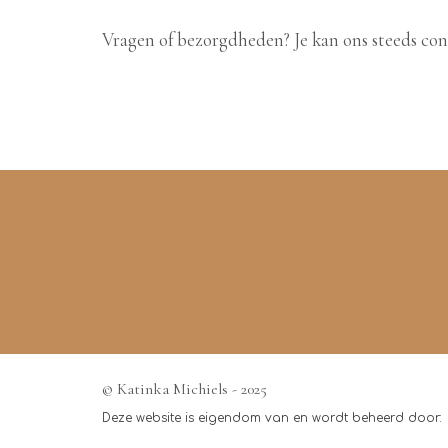
Vragen of bezorgdheden? Je kan ons steeds con
© Katinka Michiels - 2025
Deze website is eigendom van en wordt beheerd door:
KM Consultancy - Wenduine - hello@katinkamichiels.be - BTW: 0865.