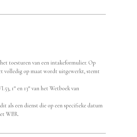
t het toesturen van een intakeformulier. Op
ct volledig op maat wordt uitgewerkt, stemt
VI.53, 1° en 13° van het Wetboek van
 dit als een dienst die op een specifieke datum
 het WER.