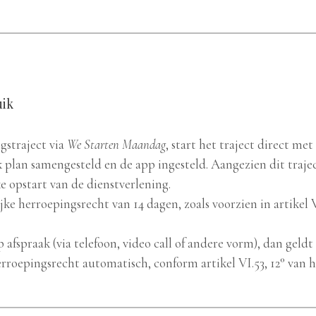
uik
gstraject via
We Starten Maandag
, start het traject direct me
 plan samengesteld en de app ingesteld. Aangezien dit traje
e opstart van de dienstverlening.
jke herroepingsrecht van 14 dagen, zoals voorzien in artikel 
 afspraak (via telefoon, video call of andere vorm), dan geldt
erroepingsrecht automatisch, conform artikel VI.53, 12° van