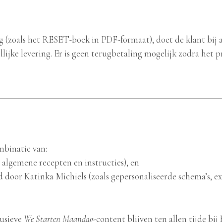
g (zoals het RESET-boek in PDF-formaat), doet de klant bij 
lijke levering. Er is geen terugbetaling mogelijk zodra het
mbinatie van:
 algemene recepten en instructies), en
d door Katinka Michiels (zoals gepersonaliseerde schema’s, e
lusieve
We Starten Maandag
-content blijven ten allen tijde bi