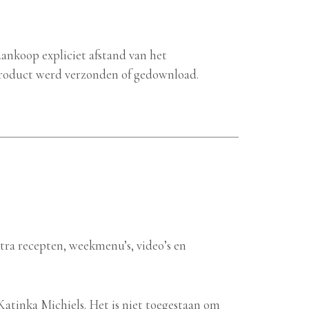
aankoop expliciet afstand van het
 product werd verzonden of gedownload.
xtra recepten, weekmenu’s, video’s en
j Katinka Michiels. Het is niet toegestaan om