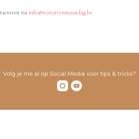
tacteren via
info@westartenmaandag.be
Volg je me al op Social Media voor tips & tricks?
292.161