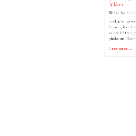
lekker
Lunch&Diner, R
Zoek je een gezon
klaar is, boordev
calorie is? Dan g
pindasaus. Geen
pakjes, maar een
Lees meer ...
je lijf en smaakp