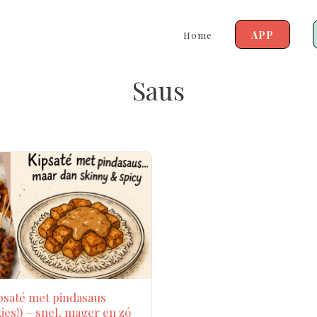
APP
Home
Saus
psaté met pindasaus
jes!) – snel, mager en zó