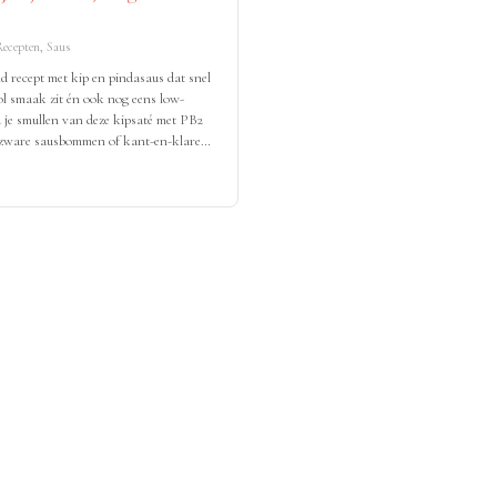
ecepten, Saus
d recept met kip en pindasaus dat snel
ol smaak zit én ook nog eens low-
a je smullen van deze kipsaté met PB2
 zware sausbommen of kant-en-klare
 fit proof comfort food momentje waar
apillen blij van worden.