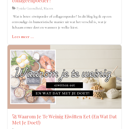
collageenpoeder?
Fysieke Gezondheid, Macros
Wat is beter: eiwitpoeder of collageenpoeder? In dit blog leg ik op een
eenvoudige én humoristische manier uit wat het verschil is, wat je
lichaam ermee doet en wanneer je welke kiest.
Lees meer ...
🚀 Waarom Je Te Weinig Eiwitten Eet (En Wat Dat
Met Je Doet!)