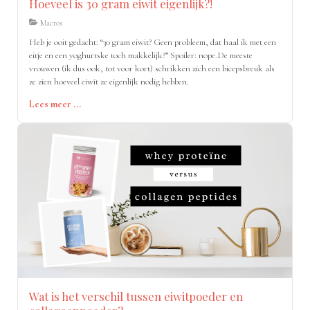
Hoeveel is 30 gram eiwit eigenlijk?!
Macros
Heb je ooit gedacht: “30 gram eiwit? Geen probleem, dat haal ik met een
eitje en een yoghurtske toch makkelijk?” Spoiler: nope.De meeste
vrouwen (ik dus ook, tot voor kort) schrikken zich een bicepsbreuk als
ze zien hoeveel eiwit ze eigenlijk nodig hebben.
Lees meer ...
Wat is het verschil tussen eiwitpoeder en