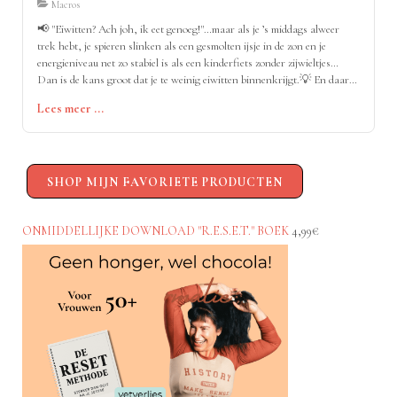
Macros
📢 "Eiwitten? Ach joh, ik eet genoeg!"…maar als je ’s middags alweer
trek hebt, je spieren slinken als een gesmolten ijsje in de zon en je
energieniveau net zo stabiel is als een kinderfiets zonder zijwieltjes…
Dan is de kans groot dat je te weinig eiwitten binnenkrijgt.💡 En daar
gaat het mis.
Lees meer ...
SHOP MIJN FAVORIETE PRODUCTEN
ONMIDDELLIJKE DOWNLOAD "R.E.S.E.T." BOEK
4,99€