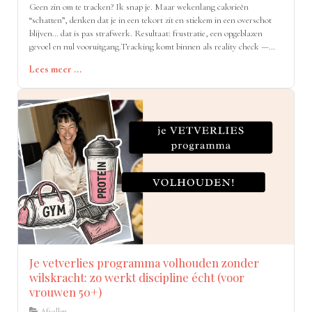
Geen zin om te tracken? Ik snap je. Maar wekenlang calorieën
“schatten”, denken dat je in een tekort zit en stiekem in een overschot
blijven… dat is pas strafwerk. Resultaat: frustratie, een opgeblazen
gevoel en nul vooruitgang.Tracking komt binnen als reality check —
geen boeman, wel helderheid.
Lees meer ...
Je vetverlies programma volhouden zonder
wilskracht: zo werkt discipline écht (voor
vrouwen 50+)
Afvallen