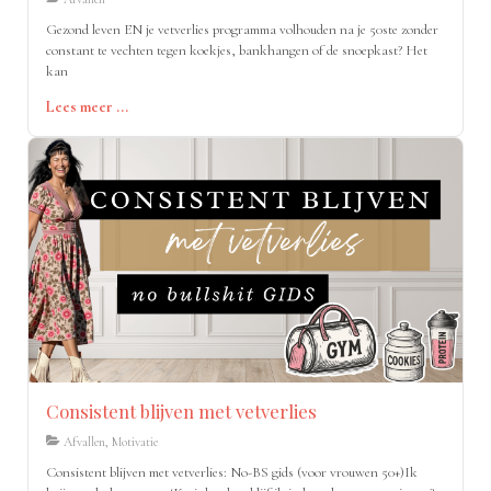
Gezond leven EN je vetverlies programma volhouden na je 50ste zonder
constant te vechten tegen koekjes, bankhangen of de snoepkast? Het
kan
Lees meer ...
Consistent blijven met vetverlies
Afvallen, Motivatie
Consistent blijven met vetverlies: No-BS gids (voor vrouwen 50+)Ik