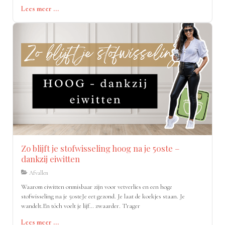
eiwitten, zero kookstress en klaar in minuten.
Lees meer ...
Zo blijft je stofwisseling hoog na je 50ste –
dankzij eiwitten
Afvallen
Waarom eiwitten onmisbaar zijn voor vetverlies en een hoge
stofwisseling na je 50steJe eet gezond. Je laat de koekjes staan. Je
wandelt.En tóch voelt je lijf… zwaarder. Trager
Lees meer ...