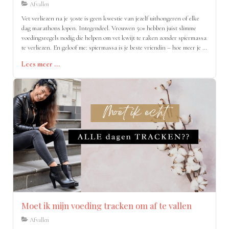
Afvallen
Vet verliezen na je 50ste is geen kwestie van jezelf uithongeren of elke
dag marathons lopen. Integendeel. Vrouwen 50+ hebben juist slimme
voedingsregels nodig die helpen om vet kwijt te raken zonder spiermassa
te verliezen. En geloof me: spiermassa is je beste vriendin – hoe meer je er
hebt, hoe meer je in rust verbrandt (en ja, dat betekent méér ruimte voor
Lees meer ...
chocomousse).
Moet ik mijn voeding tracken om af te vallen
Afvallen