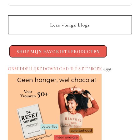
Zonder strengheid. Zonder honger. En mét effect.
Lees vorige blogs
SHOP MIJN FAVORIETE PRODUCTEN
ONMIDDELLIJKE DOWNLOAD "R.E.S.E.T." BOEK
4,99€