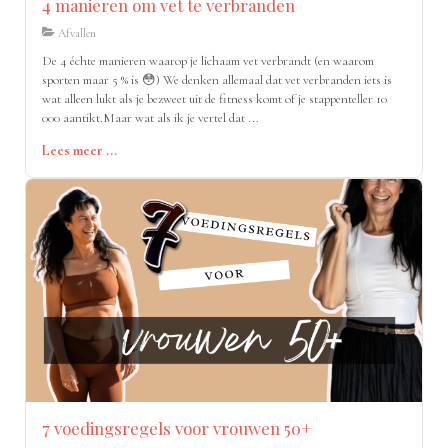
4 manieren om vet te verbranden
Afvallen
De 4 échte manieren waarop je lichaam vet verbrandt (en waarom
sporten maar 5 % is 😳) We denken allemaal dat vet verbranden iets is
wat alleen lukt als je bezweet uit de fitness komt of je stappenteller 10
000 aantikt.Maar wat als ik je vertel dat ...
Lees meer ...
7 voedingsregels voor vrouwen 50+