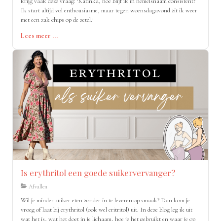
krijg vaak deze vraag: ‘Katinka, hoe blijf ik in hemelsnaam consistent?
Ik start altijd vol enthousiasme, maar tegen woensdagavond zit ik weer
met een zak chips op de zetel.’
Lees meer ...
Is erythritol een goede suikervervanger?
Afvallen
Wil je minder suiker eten zonder in te leveren op smaak? Dan kom je
vroeg of laat bij erythritol (ook wel eritritol) uit. In deze blog leg ik uit
wat het is, wat het doet in je lichaam, hoe je het gebruikt en waar je op