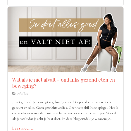
Wat als je niet afvalt – ondanks gezond eten en
beweging?
Afvallen
Je eet gezond, je beweegt regelmatig en je let op je slaap… maar toch
gebeurt er niks. Geen gewichtsverlies. Geen verschil in de spiegel. Het is
een veelvoorkomende frustratie bij vetverlies voor vrouwen 50+. Vooral
als je voelt dat je écht je best doet. In deze blog ontdek je waarom je
misschien niet afvalt – ondanks je gezonde levensstijl – en hoe je door
Lees meer ...
een paar slimme aanpassingen wél terug beweging krijgt in je lichaam.