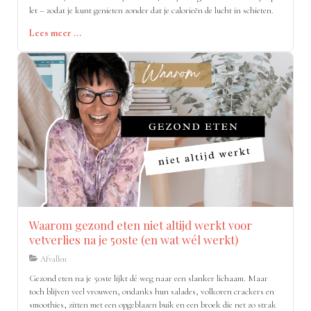
let – zodat je kunt genieten zonder dat je calorieën de lucht in schieten.
Lees meer ...
Waarom gezond eten niet altijd werkt voor
vetverlies na je 50ste (en wat wél werkt)
Afvallen
Gezond eten na je 50ste lijkt dé weg naar een slanker lichaam. Maar
toch blijven veel vrouwen, ondanks hun salades, volkoren crackers en
smoothies, zitten met een opgeblazen buik en een broek die net zo strak