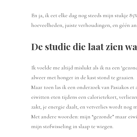
En ja, ik eet elke dag nog steeds mijn stukje 85
hoeveelheden, juiste verhoudingen, en géén an
De studie die laat zien w
Ik voelde me altijd mislukt als ik na een ‘gez
alweer met honger in de kast stond te graaien.
Maar toen las ik een onderzoek van Pasiakos et 
eiwitten eten tijdens een calorietekort, verlie
zakt, je energie daalt, en vetverlies wordt nog m
Met andere woorden: mijn “gezonde” maar eiwi
mijn stofwisseling in slaap te wiegen.