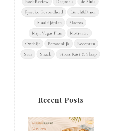
BoekReview
Dagboek
de Muis
Fysieke Gezondheid
Lunch&Diner
Maaltijdplan
Macros
Mijn Vegas Plan
Motivatie
Ontbijt
Persoonlijk
Recepten
Saus
Snack
Stress Rust & Slaap
Recent Posts