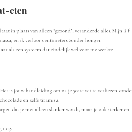
at-eten
at in plaats van alleen “gezond”, veranderde alles. Mijn lijf
massa, en ik verloor centimeters zonder honger.
maar als een systeem dat eindelijk wél voor me werkte.
Het is jouw handleiding om na je 50ste vet te verliezen zonde
chocolade en zelfs tiramisu.
zorgen dat je niet alleen slanker wordt, maar je ook sterker en
g nog.