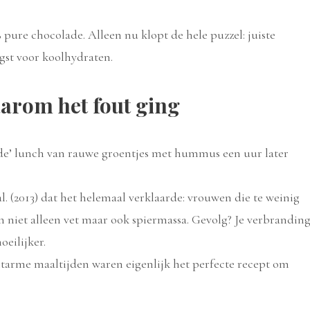
% pure chocolade. Alleen nu klopt de hele puzzel: juiste
gst voor koolhydraten.
aarom het fout ging
onde’ lunch van rauwe groentjes met hummus een uur later
al. (2013) dat het helemaal verklaarde: vrouwen die te weinig
zen niet alleen vet maar ook spiermassa. Gevolg? Je verbrandin
oeilijker.
tarme maaltijden waren eigenlijk het perfecte recept om