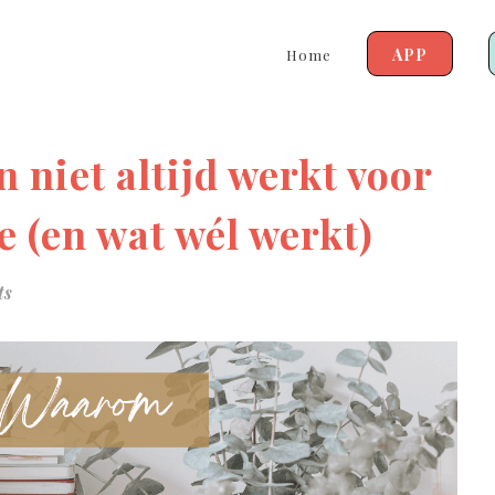
APP
Home
niet altijd werkt voor
te (en wat wél werkt)
ts