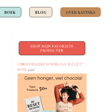
BOEK
BLOG
OVER KATINKA
SHOP MIJN FAVORIETE
PRODUCTEN
ONMIDDELLIJKE DOWNLOAD "R.E.S.E.T."
BOEK
4,99€