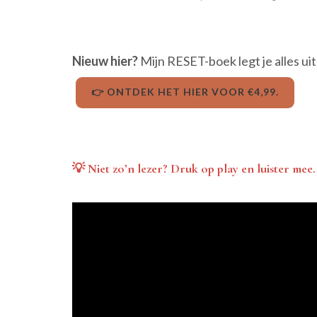
Nieuw hier?
Mijn RESET-boek legt je alles uit
👉 ONTDEK HET HIER VOOR €4,99.
💡 Niet zo’n lezer? Druk op play en luister mee.