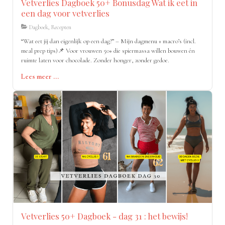
Vetverlies Dagboek 50+ Bonusdag Wat ik eet in
een dag voor vetverlies
Dagboek, Recepten
“Wat eet jij dan eigenlijk op een dag?” – Mijn dagmenu + macro’s (incl.
meal prep tips)📌 Voor vrouwen 50+ die spiermassa willen bouwen én
ruimte laten voor chocolade. Zonder honger, zonder gedoe.
Lees meer ...
Vetverlies 50+ Dagboek - dag 31 : het bewijs!