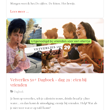
Morgen weet ik het.De cijfers. De feiten. Het bewijs.
Lees meer ...
Vetverlies 50+ Dagboek - dag 29 : eten bij
vrienden
Dagboek
Je bent op vetverlies, telt je calorieën trouw, drinkt braaf je 3 liter
water… en dan komt de uitnodiging: etentje bij vrienden. Help! Wat als
je niet weet wat er op tafel komt?