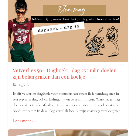
Vetverlies 50+ Dagboek - dag 25 : mijn doelen
zijn belangrijker dan een koekje
Dagboek
In dit vetverlies dagboek voor vrouwen 50+ neem ik je vandaag mee in
een typische dag vol verleidingen – én overwinningen. Want ja, je mag
cheesecake eten én afvallen. Maar wat doe je als eten te veel plaats in je
hoofd inneemt? In deze blog vertel ik hoe ik mijn cravings versloeg met
proteïne, strategie.
Lees meer ...