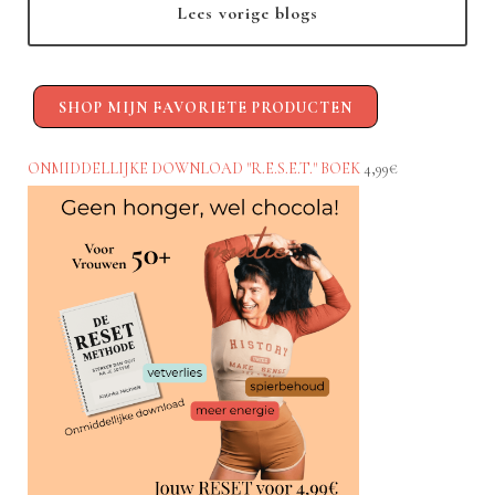
Lees vorige blogs
SHOP MIJN FAVORIETE PRODUCTEN
ONMIDDELLIJKE DOWNLOAD "R.E.S.E.T." BOEK
4,99€