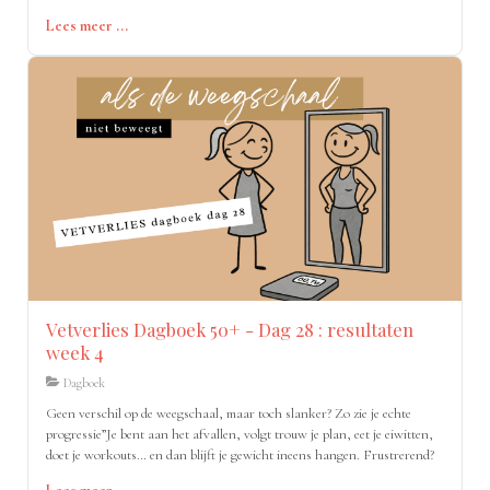
Lees meer ...
Vetverlies Dagboek 50+ - Dag 28 : resultaten
week 4
Dagboek
Geen verschil op de weegschaal, maar toch slanker? Zo zie je echte
progressie”Je bent aan het afvallen, volgt trouw je plan, eet je eiwitten,
doet je workouts… en dan blijft je gewicht ineens hangen. Frustrerend?