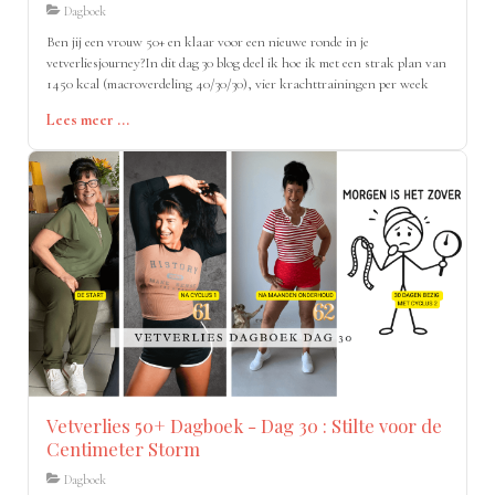
Dagboek
Ben jij een vrouw 50+ en klaar voor een nieuwe ronde in je
vetverliesjourney?In dit dag 30 blog deel ik hoe ik met een strak plan van
1450 kcal (macroverdeling 40/30/30), vier krachttrainingen per week
Lees meer ...
Vetverlies 50+ Dagboek - Dag 30 : Stilte voor de
Centimeter Storm
Dagboek