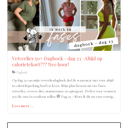
Vetverlies 50+ Dagboek - dag 23 : Altijd op
calorietekort??? Nee hoor!
Dagboek
Op dag 23 van mijn vetverliesdagboek deel ik waarom je niet voor altijd
in caloriebeperking hoeft te leven. Mijn plan bestaat uit vier fases:
vetverlies, reverse diet, maintenance en spiergroei. Perfect voor vrouwen
50+ die rust én resultaat willen.🧭 Dag 23 – Moet ik dit nu voor eeuwig
volhouden?
Lees meer ...