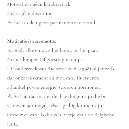
Motivatie is géén karaktertrek.
Het is géén discipline.
En het is zeker geen permanente toestand.
Motivatie is een emotie.
En zoals elke emotie: het komt. En het gaat.
Net als honger. Of goesting in chips.
Uit onderzoek van
Baumeister et al.
(1998) blijkt zelfs
dat onze wilskracht en motivatie fluctueren
afhankelijk van energie, stress en hormonen.
⚠️ En laat dat nu net de drie dingen zijn die bij
vrouwen 40+ nogal…
ehm
… grillig kunnen zijn.
Onze motivatie is dus een beetje zoals de Belgische
lente: