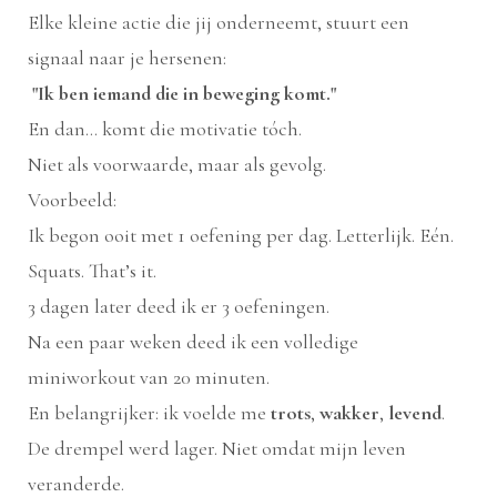
Elke kleine actie die jij onderneemt, stuurt een
signaal naar je hersenen:
"Ik ben iemand die in beweging komt."
En dan… komt die motivatie tóch.
Niet als voorwaarde, maar als gevolg.
Voorbeeld:
Ik begon ooit met 1 oefening per dag. Letterlijk. Eén.
Squats. That’s it.
3 dagen later deed ik er 3 oefeningen.
Na een paar weken deed ik een volledige
miniworkout van 20 minuten.
En belangrijker: ik voelde me
trots
,
wakker
,
levend
.
De drempel werd lager. Niet omdat mijn leven
veranderde.