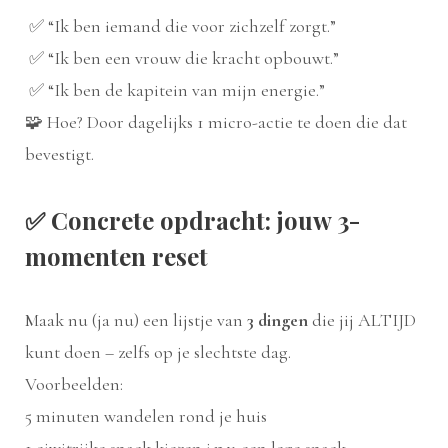
✅ “Ik ben iemand die voor zichzelf zorgt.”
✅ “Ik ben een vrouw die kracht opbouwt.”
✅ “Ik ben de kapitein van mijn energie.”
🧩 Hoe? Door dagelijks 1 micro-actie te doen die dat
bevestigt.
✅
Concrete opdracht: jouw 3-
momenten reset
Maak nu (ja nu) een lijstje van
3 dingen
die jij ALTIJD
kunt doen – zelfs op je slechtste dag.
Voorbeelden:
5 minuten wandelen rond je huis
1 eiwitrijke snack kiezen i.p.v. een lege snack