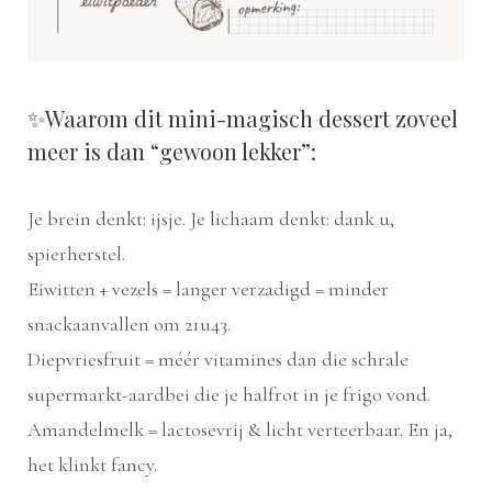
✨Waarom dit mini-magisch dessert zoveel
meer is dan “gewoon lekker”:
Je brein denkt: ijsje. Je lichaam denkt: dank u,
spierherstel.
Eiwitten + vezels = langer verzadigd = minder
snackaanvallen om 21u43.
Diepvriesfruit = méér vitamines dan die schrale
supermarkt-aardbei die je halfrot in je frigo vond.
Amandelmelk = lactosevrij & licht verteerbaar. En ja,
het klinkt fancy.