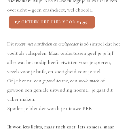
Nieuw hier?
Mijn RESET-boek legt je alles uit in één
overzicht – geen crashdieet, wel chocola.
👉 ONTDEK HET HIER VOOR €4,99.
Dit
recept met aardbeien en eiwitpoeder
is zó simpel dat het
voelt als valsspelen. Maar ondertussen geef je je lijf
alles wat het nodig heeft: eiwitten voor je spieren,
vezels voor je buik, en zoetigheid voor je ziel.
Of je het nu een
gezond dessert
, een
snelle snack
of
gewoon een geniale uitvinding noemt… je gaat dit
vaker maken.
Spoiler: je blender wordt je nieuwe BFF.
Ik wou iets lichts, maar toch zoet. Iets zomers, maar