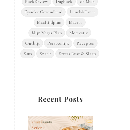
BoekReview
Dagboek
de Muis
Fysieke Gezondheid
Lunch&Diner
Maaltijdplan
Macros
Mijn Vegas Plan
Motivatie
Ontbijt
Persoonlijk
Recepten
Saus
Snack
Stress Rust & Slaap
Recent Posts