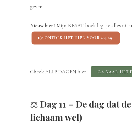
geven.
Nieuw hier?
Mijn RESET-boek legt je alles uit i
👉 ONTDEK HET HIER VOOR €4,99.
Check ALLE DAGEN hier :
GA NAAR HET 
⚖️
Dag 11 – De dag dat de
lichaam wel)