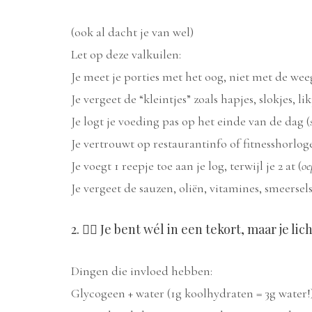
(ook al dacht je van wel)
Let op deze valkuilen:
Je meet je porties met het oog, niet met de wee
Je vergeet de “kleintjes” zoals hapjes, slokjes, lik
Je logt je voeding pas op het einde van de dag (
Je vertrouwt op restaurantinfo of fitnesshorlog
Je voegt 1 reepje toe aan je log, terwijl je 2 at (
oe
Je vergeet de sauzen, oliën, vitamines, smeersel
2. 🧘‍♀️ Je bent wél in een tekort, maar je 
Dingen die invloed hebben:
Glycogeen + water (1g koolhydraten = 3g water!