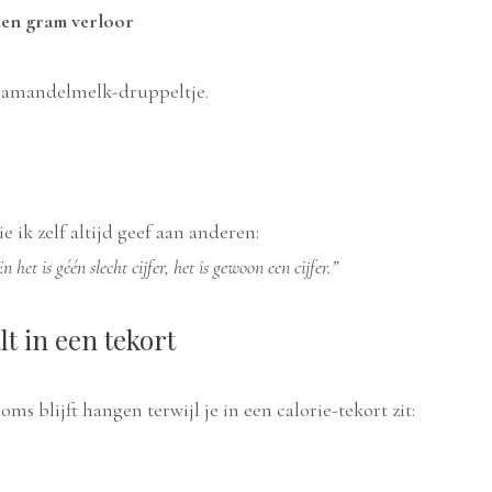
geen gram verloor
te amandelmelk-druppeltje.
 ik zelf altijd geef aan anderen:
n het is géén slecht cijfer, het is gewoon een cijfer.”
lt in een tekort
s blijft hangen terwijl je in een calorie-tekort zit: