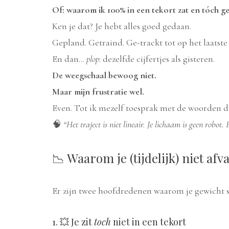
Of: waarom ik 100% in een tekort zat en tóch 
Ken je dat? Je hebt alles goed gedaan.
Gepland. Getraind. Ge-trackt tot op het laats
En dan…
plop
: dezelfde cijfertjes als gisteren.
De weegschaal bewoog niet.
Maar mijn frustratie wel.
Even. Tot ik mezelf toesprak met de woorden die
🧠
“Het traject is niet lineair. Je lichaam is geen robot. E
📉 Waarom je (tijdelijk) niet afva
Er zijn twee hoofdredenen waarom je gewicht som
1. 💥 Je zit
toch
niet in een tekort