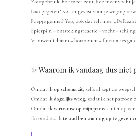
Zoutgebruik: hoe meer zout, hoe meer vocht je
Laat gegeten? Korter gevast voor je weging = z
Poepje gemist? Yep, ook dat telt mee. #DeRealit
Spierpijn = ontstekingsreactie = vocht = schijn
Vrouwenlichaam = hormonen = fluctuaties gal
✨ Waarom ik vandaag dus niet 
Omdat ik
op schema zit
, zelfs al zegt de weegsc
Omdat ik
dagelijks weeg
, zodat ik het patroon z
Omdat ik
vertrouw op mijn proces
, niet op 
En omdat... ik
te oud ben om nog op te geven vo