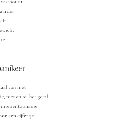
 vasthoudt
waarder
eit
gewicht
ore
panikeer
haal van niet
ie, niet enkel het getal
een momentopname
or een cijfertje