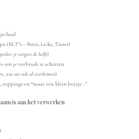
gschaal
jes (BLT’s – Bites, Licks, Tastes)
spoiler: je vergeet de helft
)
es om je verbruik te schatten
ps, was me ook al overkomen
)
s, toppings en “maar een klein beetje…”
lichaam is aan het verwerken
)