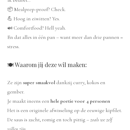
📦 Mealprep-proof? Check.
💪 Hoog in eiwitten? Yes.
🍛 Comfortfood? Hell yeah.
En dat alles in één pan – want meer dan drie pannen =
stress.
🍽️ Waarom jij deze wil maken:
Ze zijn
super smaakvol
dankzij curry, kokos en
gember.
Je maakt ineens een
hele portie voor 4 personen
Het is een originele afwisseling op de eeuwige kipfilet.
De saus is zacht, romig en toch pittig –
zoals we zelf
willen zijn.