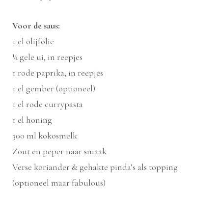
Voor de saus:
1 el olijfolie
½ gele ui, in reepjes
1 rode paprika, in reepjes
1 el gember (optioneel)
1 el rode currypasta
1 el honing
300 ml kokosmelk
Zout en peper naar smaak
Verse koriander & gehakte pinda’s als topping
(optioneel maar fabulous)