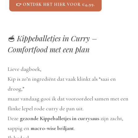
👉 ONTDEK HET HIER VOOR €4,99.
🥣
Kippeballetjes in Curry –
Comfortfood met een plan
Lieve dagboek,
Kip is zo’n ingrediënt dat vaak klinkt als “saai en
droog,”
maar vandaag gooi ik dat vooroordeel samen met een
flinke lepel rode curry de pan uit.
Deze
gezonde Kippeballetjes in currysaus
zijn zacht,
sappig en
macro-wise briljant
.
Ik bedoel…