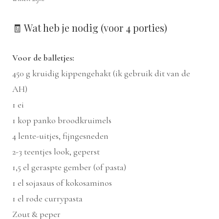
🧾 Wat heb je nodig (voor 4 porties)
Voor de balletjes:
450 g kruidig kippengehakt (ik gebruik dit van de
AH)
1 ei
1 kop panko broodkruimels
4 lente-uitjes, fijngesneden
2-3 teentjes look, geperst
1,5 el geraspte gember (of pasta)
1 el sojasaus of kokosaminos
1 el rode currypasta
Zout & peper