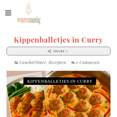
Kippenballetjes in Curry
SHARE
Lunch&Diner
,
Recepten
0 Comments