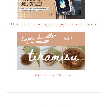
De keiharde les over spieren, spijt en second chances
🍰 Eiwitrijke Tiramisu