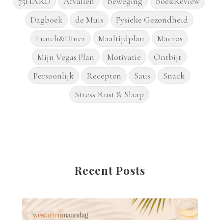
75HARD
Afvallen
Beweging
BoekReview
Dagboek
de Muis
Fysieke Gezondheid
Lunch&Diner
Maaltijdplan
Macros
Mijn Vegas Plan
Motivatie
Ontbijt
Persoonlijk
Recepten
Saus
Snack
Stress Rust & Slaap
Recent Posts