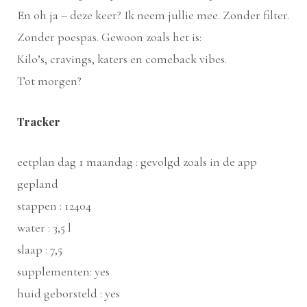
En oh ja – deze keer? Ik neem jullie mee. Zonder filter.
Zonder poespas. Gewoon zoals het is:
Kilo’s, cravings, katers en comeback vibes.
Tot morgen?
Tracker
eetplan dag 1 maandag : gevolgd zoals in de app
gepland
stappen : 12404
water : 3,5 l
slaap : 7,5
supplementen: yes
huid geborsteld : yes