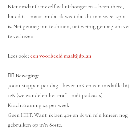
Niet omdat ik mezelf wil uithongeren – been there,
hated it – maar omdat ik weet dat dit m’n sweet spot
is. Net genoeg om te shinen, net weinig genoeg om vet
te verliezen.
Lees ook :
een voorbeeld maaltijdplan
🏃‍♀️
Beweging:
7000+ stappen per dag - liever 10K en een medaille bij
12K (we wandelen het eraf – mét podcasts)
Krachttraining x4 per week
Geen HIIT. Want: ik ben 40+ en ik wil m’n knieën nog
gebruiken op m’n 80ste.