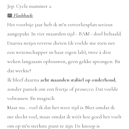
Jep. Cycle nummer 2.
📖
Flashback:
Het voorbije jaar heb ik m’n vetverliesplan serieus
aangepakt. In vier maanden tijd - BAM - doel behaald.
Daarna netjes reverse dieten (ik voelde me toen net
een wetenschapper in haar eigen lab), twee à drie
weken langzaam opbouwen, geen gekke sprongen. En
dat werkte!
Ik bleef daarna
acht maanden stabiel op onderhoud
,
zonder paniek om een frietje of prosecco. Dat voelde
volwassen. En magisch.
Maar nu... voel ik dat het weer tijd is. Niet omdat ik
me slecht voel, maar omdat ik wéét hoe goed het voelt
om op m’n sterkste punt te zijn. De knoop is