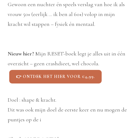
Gewoon een nuchter én speels verslag van hoe ik als
vrouw 50+ (eerlijk ... ik ben al 60+) volop in mijn
kracht wil stappen – fysiek én mentaal.
Nieuw hier?
Mijn RESET-boek legt je alles uit in één
overzicht – geen crashdieet, wel chocola.
👉 ONTDEK HET HIER VOOR €4,99.
Doel : shape & kracht.
Dit was ook mijn doel de eerste keer en nu mogen de
puntjes op de i