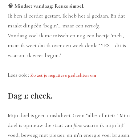
🧠
Mindset vandaag: Reuze simpel.
Ik ben al eerder gestart. Ik heb het al gedaan. En dat
maakt dit géén ‘begin’... maar een
vervolg
.
Vandaag voel ik me misschien nog een beetje 'meh',
maar ik weet dat ik over een week denk: “YES – dit is
waarom ik weer begon.”
Lees ook :
Zo zet je negatieve gedachten om
Dag 1: check.
Mijn doel is geen crashdieet. Geen “alles of niets.” Mijn
doel is opnieuw die staat van
flow
waarin ik mijn lijf
voed, beweeg met plezier, en m’n energie voel bruisen.