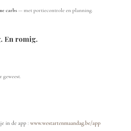
me carbs
— met portiecontrole en planning.
g. En romig.
r geweest.
je in de app :
www.westartenmaandag.be/app