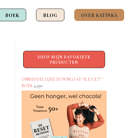
BOEK
BLOG
OVER KATINKA
SHOP MIJN FAVORIETE
PRODUCTEN
ONMIDDELLIJKE DOWNLOAD "R.E.S.E.T."
BOEK
4,99€