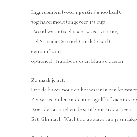
Ingrediënten (voor 1 portie / ± 100 kcal):
30g havermout (ongeveer 1/3 cup)
160 ml water (veel vocht = veel volume)
1 el Steviala Caramel Crush (0 kcal)
een snuf zout
optioneel : framboosjes en blauwe bessen
Zo maak je het:
Doe de havermout en het water in een kommet
Zet 90 seconden in de microgolf (of zachtjes o
Roer de caramel en de snuf zout erdoorheen
Eet. Glimlach. Wacht op applaus van je smaakp