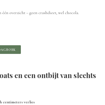
n één overzicht – geen crashdieet, wel chocola.
DAGBOEK
ats en een ontbijt van slechts
h centimeters verlies