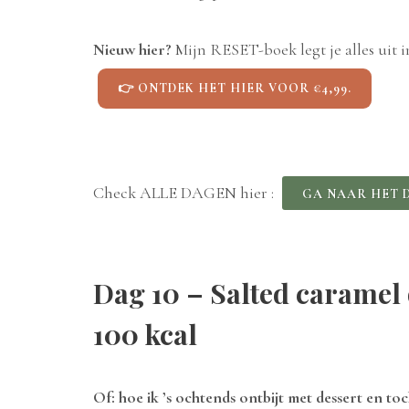
Nieuw hier?
Mijn RESET-boek legt je alles uit i
👉 ONTDEK HET HIER VOOR €4,99.
Check ALLE DAGEN hier :
GA NAAR HET 
Dag 10 – Salted caramel o
100 kcal
Of: hoe ik ’s ochtends ontbijt met dessert en toc