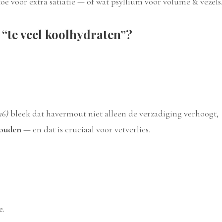
oe voor extra satiatie — of wat psyllium voor volume & vezels
“te veel koolhydraten”?
16)
bleek dat havermout niet alleen de verzadiging verhoogt,
houden
— en dat is cruciaal voor vetverlies.
e.