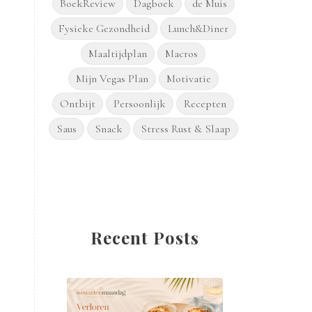
BoekReview
Dagboek
de Muis
Fysieke Gezondheid
Lunch&Diner
Maaltijdplan
Macros
Mijn Vegas Plan
Motivatie
Ontbijt
Persoonlijk
Recepten
Saus
Snack
Stress Rust & Slaap
Recent Posts