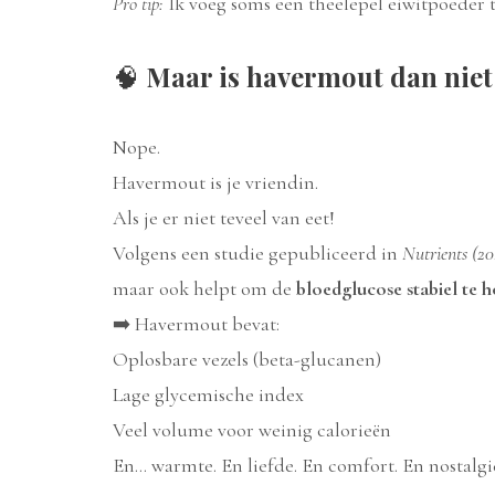
Pro tip:
Ik voeg soms een theelepel eiwitpoeder t
🧠
Maar is havermout dan niet 
Nope.
Havermout is je vriendin.
Als je er niet teveel van eet!
Volgens een studie gepubliceerd in
Nutrients (20
maar ook helpt om de
bloedglucose stabiel te 
➡️ Havermout bevat:
Oplosbare vezels (beta-glucanen)
Lage glycemische index
Veel volume voor weinig calorieën
En… warmte. En liefde. En comfort. En nostalgi