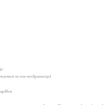
je.
pwarmen in een steelpannetje).
apillen.