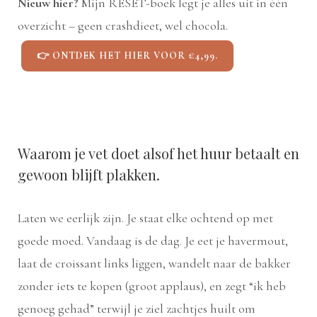
Nieuw hier?
Mijn RESET-boek legt je alles uit in één
overzicht – geen crashdieet, wel chocola.
👉 ONTDEK HET HIER VOOR €4,99.
Waarom je vet doet alsof het huur betaalt en
gewoon blijft plakken.
Laten we eerlijk zijn. Je staat elke ochtend op met
goede moed. Vandaag is de dag. Je eet je havermout,
laat de croissant links liggen, wandelt naar de bakker
zonder iets te kopen (groot applaus), en zegt “ik heb
genoeg gehad” terwijl je ziel zachtjes huilt om