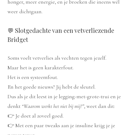
honger, meer energie, en je broeken die ineens wél
weer dichtgaan.
💬 Slotgedachte van een vetverliezende
Bridget
Soms voelt vetverlies als vechten tegen jezelf.
Maar het is geen karakterfout.
Het is een systeemfout.
En het goede nieuws? Jij hebt de sleutel.
Dus als je dit leest in je legging-met-grote-trui en je
denkt
“Waarom werkt het niet bij mij?”
, weet dan dit:
👉 Je doet al zoveel goed.
👉 Met een paar tweaks aan je insuline krijg je je
power terug.