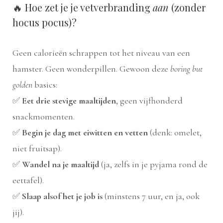
🔥 Hoe zet je je vetverbranding
aan
(zonder
hocus pocus)?
Geen calorieën schrappen tot het niveau van een
hamster. Geen wonderpillen. Gewoon deze
boring but
golden
basics:
✅
Eet drie stevige maaltijden
, geen vijfhonderd
snackmomenten.
✅
Begin je dag met eiwitten en vetten
(denk: omelet,
niet fruitsap).
✅
Wandel na je maaltijd
(ja, zelfs in je pyjama rond de
eettafel).
✅
Slaap alsof het je job is
(minstens 7 uur, en ja, ook
jij).