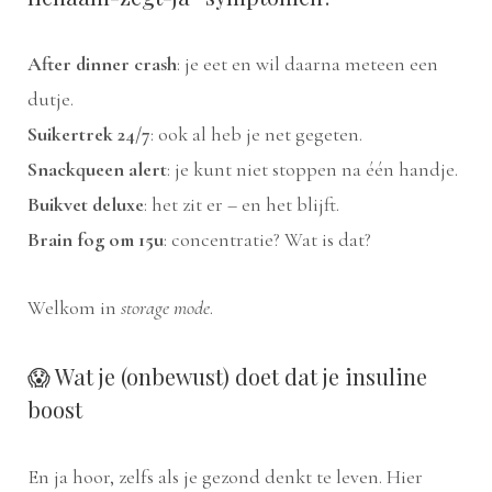
After dinner crash
: je eet en wil daarna meteen een
dutje.
Suikertrek 24/7
: ook al heb je net gegeten.
Snackqueen alert
: je kunt niet stoppen na één handje.
Buikvet deluxe
: het zit er – en het blijft.
Brain fog om 15u
: concentratie? Wat is dat?
Welkom in
storage mode
.
😱 Wat je (onbewust) doet dat je insuline
boost
En ja hoor, zelfs als je gezond denkt te leven. Hier