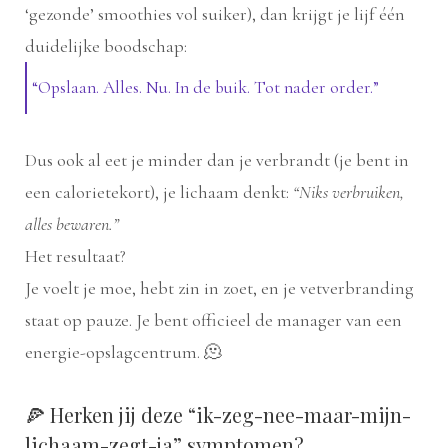
‘gezonde’ smoothies vol suiker), dan krijgt je lijf één
duidelijke boodschap:
“Opslaan. Alles. Nu. In de buik. Tot nader order.”
Dus ook al eet je minder dan je verbrandt (je bent in
een calorietekort), je lichaam denkt:
“Niks verbruiken,
alles bewaren.”
Het resultaat?
Je voelt je moe, hebt zin in zoet, en je vetverbranding
staat op pauze. Je bent officieel de manager van een
energie-opslagcentrum. 🫠
🍕 Herken jij deze “ik-zeg-nee-maar-mijn-
lichaam-zegt-ja” symptomen?