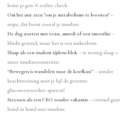
komt je gen-X reality check:
Om het uur eten "om je metabolisme te boosten"
–
nope, dat boost vooral je insuline.
De dag starten met toast, muesli of een smoothie
–
klinkt gezond, maar het is een suikerbom.
Slaap als een student tijdens blok
– te weinig slaap =
meer insulineresistentie.
“Bewegen is wandelen naar de koelkast”
– zonder
krachttraining mist je lijf de grootste
glucoseverwerker: spieren!
Stressen als een CEO zonder vakantie
– cortisol gaat
hand in hand met insuline.