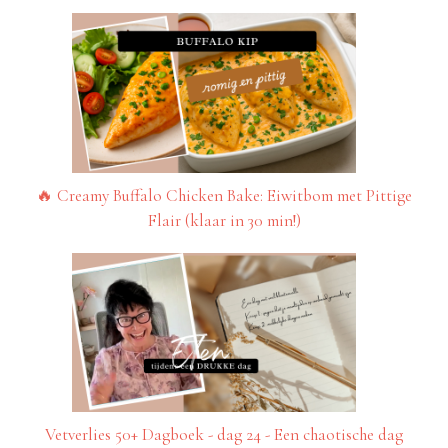
🔥 Creamy Buffalo Chicken Bake: Eiwitbom met Pittige
Flair (klaar in 30 min!)
Vetverlies 50+ Dagboek - dag 24 - Een chaotische dag